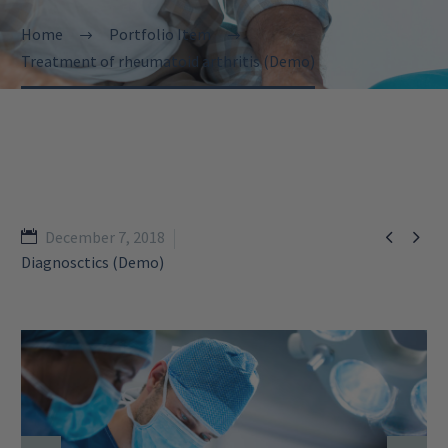
Home
Portfolio Item
Treatment of rheumatoid arthritis (Demo)


December 7, 2018
Diagnosctics (Demo)