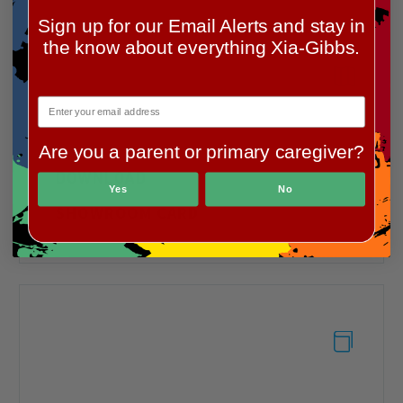
Sign up for our Email Alerts and stay in
the know about everything Xia-Gibbs.


Are you a parent or primary caregiver?
DOWNLOAD
Yes
No
SHOWROOM CARD

