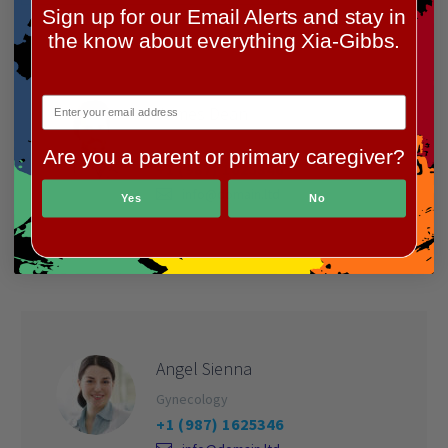
Sign up for our Email Alerts and stay in
the know about everything Xia-Gibbs.
James Dean
Endocrinology
Are you a parent or primary caregiver?
+1 (987) 1625346
info@domain.ltd
Yes
No
Angel Sienna
Gynecology
+1 (987) 1625346