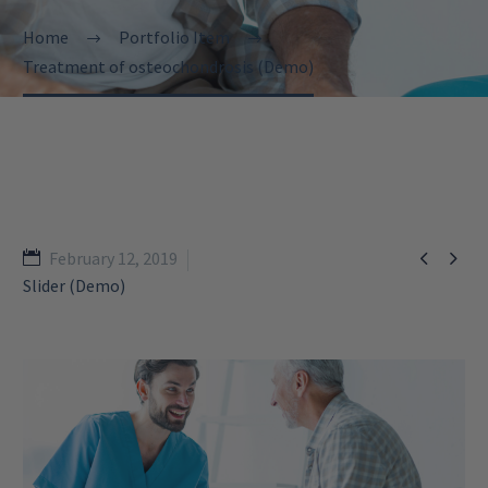
Home
Portfolio Item
Treatment of osteochondrosis (Demo)


February 12, 2019
Slider (Demo)